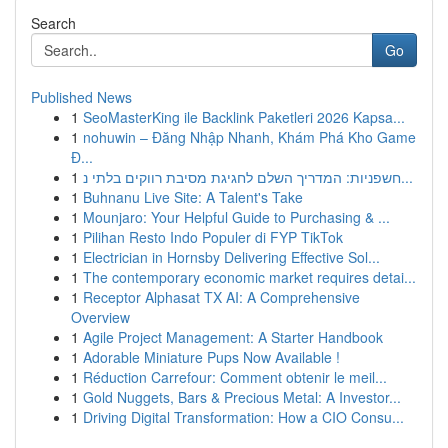
Search
Go
Published News
1
SeoMasterKing ile Backlink Paketleri 2026 Kapsa...
1
nohuwin – Đăng Nhập Nhanh, Khám Phá Kho Game
Đ...
1
חשפניות: המדריך השלם לחגיגת מסיבת רווקים בלתי נ...
1
Buhnanu Live Site: A Talent's Take
1
Mounjaro: Your Helpful Guide to Purchasing & ...
1
Pilihan Resto Indo Populer di FYP TikTok
1
Electrician in Hornsby Delivering Effective Sol...
1
The contemporary economic market requires detai...
1
Receptor Alphasat TX AI: A Comprehensive
Overview
1
Agile Project Management: A Starter Handbook
1
Adorable Miniature Pups Now Available !
1
Réduction Carrefour: Comment obtenir le meil...
1
Gold Nuggets, Bars & Precious Metal: A Investor...
1
Driving Digital Transformation: How a CIO Consu...