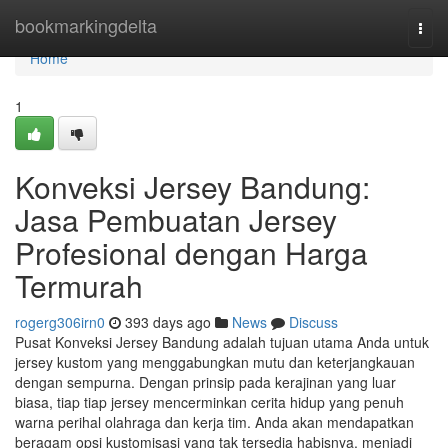
Home
bookmarkingdelta
Togg
navi
Home
1
Konveksi Jersey Bandung:
Jasa Pembuatan Jersey
Profesional dengan Harga
Termurah
rogerg306irn0
393 days ago
News
Discuss
Pusat Konveksi Jersey Bandung adalah tujuan utama Anda untuk
jersey kustom yang menggabungkan mutu dan keterjangkauan
dengan sempurna. Dengan prinsip pada kerajinan yang luar
biasa, tiap tiap jersey mencerminkan cerita hidup yang penuh
warna perihal olahraga dan kerja tim. Anda akan mendapatkan
beragam opsi kustomisasi yang tak tersedia habisnya, menjadi