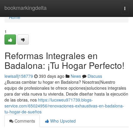
Home
bookmarkingdelta
Togg
navi
Home
1
Reformas Integrales en
Badalona: ¡Tu Hogar Perfecto!
lewisallj158779
393 days ago
News
Discuss
¿Buscas cambiar tu hogar en Badalona? Nosotras|Nuestro
equipo de profesionales te ofrece opciones|soluciones integrales
para dar vida nueva tu vivienda. Desde diseñar hasta la ejecución
de las obras, nos
https://lucxweu971739.blogs-
service.com/65024956/renovaciones-exhaustivas-en-badalona-
tu-hogar-de-sueños
Comments
Who Upvoted