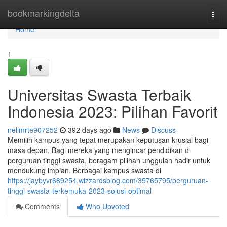
Home
bookmarkingdelta
Togg
navi
Home
1
Universitas Swasta Terbaik
Indonesia 2023: Pilihan Favorit
nellmrte907252
392 days ago
News
Discuss
Memilih kampus yang tepat merupakan keputusan krusial bagi
masa depan. Bagi mereka yang mengincar pendidikan di
perguruan tinggi swasta, beragam pilihan unggulan hadir untuk
mendukung impian. Berbagai kampus swasta di
https://jaybyvr689254.wizzardsblog.com/35765795/perguruan-
tinggi-swasta-terkemuka-2023-solusi-optimal
Comments
Who Upvoted