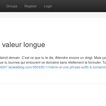
Groups
Register
Login
 valeur longue
claircit demain. C’est ce que tu te dis. Attendre encore un doigt. Mais ç
ue tu tournes qui entourent ce domaine sans réellement la formuler. Tu
e54207.laowaiblog.com/35033511/même-si-une-phrase-suffit-à-contamin