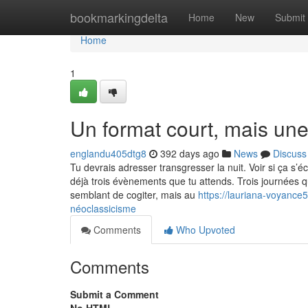
Home
bookmarkingdelta
Home
New
Submit
Home
1
Un format court, mais une
englandu405dtg8
392 days ago
News
Discuss
Tu devrais adresser transgresser la nuit. Voir si ça s’é
déjà trois évènements que tu attends. Trois journées q
semblant de cogiter, mais au
https://lauriana-voyanc
néoclassicisme
Comments
Who Upvoted
Comments
Submit a Comment