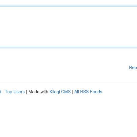
Rep
d
|
Top Users
| Made with
Kliqqi CMS
|
All RSS Feeds