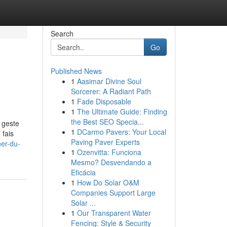
Search
Go
Published News
1
Aasimar Divine Soul
Sorcerer: A Radiant Path
1
Fade Disposable
1
The Ultimate Guide: Finding
the Best SEO Specia...
a geste
1
DCarmo Pavers: Your Local
 fais
Paving Paver Experts
er-du-
1
Ozenvitta: Funciona
Mesmo? Desvendando a
Eficácia
1
How Do Solar O&M
Companies Support Large
Solar ...
1
Our Transparent Water
Fencing: Style & Security