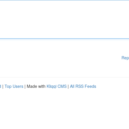
Rep
d
|
Top Users
| Made with
Kliqqi CMS
|
All RSS Feeds