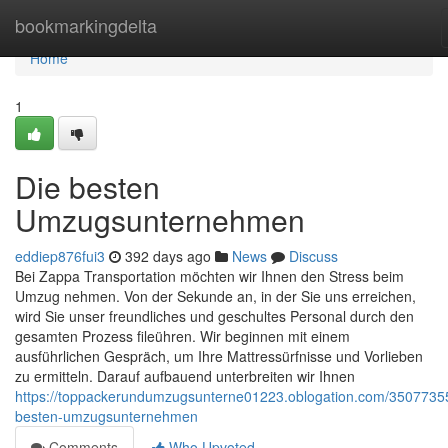
Home
bookmarkingdelta
Home
1
Die besten
Umzugsunternehmen
eddiep876fui3
392 days ago
News
Discuss
Bei Zappa Transportation möchten wir Ihnen den Stress beim
Umzug nehmen. Von der Sekunde an, in der Sie uns erreichen,
wird Sie unser freundliches und geschultes Personal durch den
gesamten Prozess fileühren. Wir beginnen mit einem
ausführlichen Gespräch, um Ihre Mattressürfnisse und Vorlieben
zu ermitteln. Darauf aufbauend unterbreiten wir Ihnen
https://toppackerundumzugsunterne01223.oblogation.com/35077355
besten-umzugsunternehmen
Comments
Who Upvoted