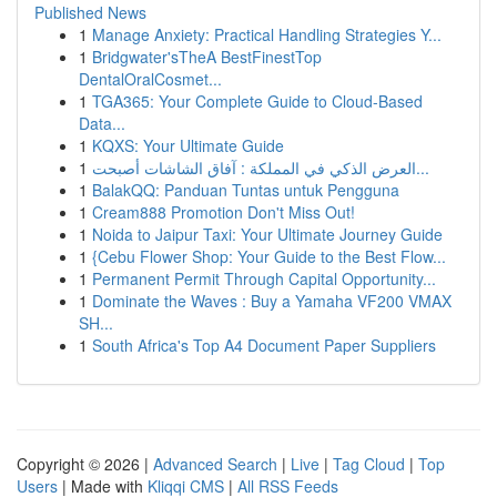
Published News
1
Manage Anxiety: Practical Handling Strategies Y...
1
Bridgwater'sTheA BestFinestTop
DentalOralCosmet...
1
TGA365: Your Complete Guide to Cloud-Based
Data...
1
KQXS: Your Ultimate Guide
1
العرض الذكي في المملكة : آفاق الشاشات أصبحت...
1
BalakQQ: Panduan Tuntas untuk Pengguna
1
Cream888 Promotion Don't Miss Out!
1
Noida to Jaipur Taxi: Your Ultimate Journey Guide
1
{Cebu Flower Shop: Your Guide to the Best Flow...
1
Permanent Permit Through Capital Opportunity...
1
Dominate the Waves : Buy a Yamaha VF200 VMAX
SH...
1
South Africa's Top A4 Document Paper Suppliers
Copyright © 2026 |
Advanced Search
|
Live
|
Tag Cloud
|
Top
Users
| Made with
Kliqqi CMS
|
All RSS Feeds