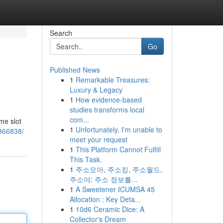
Search
Go
Published News
1
Remarkable Treasures:
Luxury & Legacy
1
How evidence-based
studies transforms local
com...
me slot
1
Unfortunately, I'm unable to
/366838/
meet your request
1
This Platform Cannot Fulfill
This Task.
1
주소모아, 주소킹, 주소월드,
주소야: 주소 정보를...
1
A Sweetener ICUMSA 45
Allocation : Key Deta...
1
10d6 Ceramic Dice: A
Collector's Dream