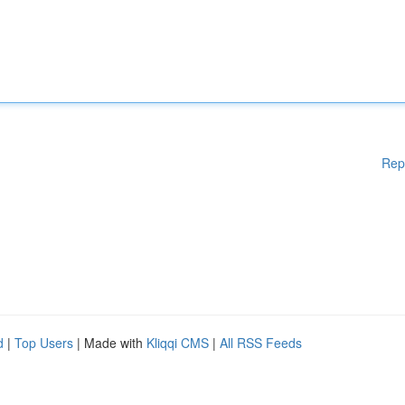
Rep
d
|
Top Users
| Made with
Kliqqi CMS
|
All RSS Feeds