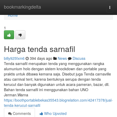
Home
bookmarkingdelta
Togg
navi
Home
1
Harga tenda sarnafil
billy925fxm6
394 days ago
News
Discuss
Tenda sarnafil merupakan tenda yang menggunakan rangka
alumunium holo dengan sistem knockdown dan portable yang
praktis untuk dibawa kemana saja. Disebut juga Tenda carnaville
atau carnival tent, karena bentuknya serupa dengan tenda
kerucut dan banyak digunakan untuk acara pameran, bazar, dll.
Bahan tenda sarnafil ini menggunakan bahan UNO
Jerman.Warna
https://boothportablebekas35543.blogrelation.com/42417378/jual-
tenda-kerucut-sarnafil
Comments
Who Upvoted