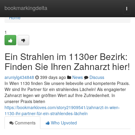
Home
bookmarkingdelta
Togg
navi
Home
1
Ein Strahlen im 1130er Bezirk:
Finden Sie Ihren Zahnarzt hier!
aruniylg434848
399 days ago
News
Discuss
In Wien 1130 finden Sie unsere liebevolle und kompetente Praxis.
Wir sind Ihr Partner für ein strahlendes Lächeln! Als engagierter
Zahnarzt legen wir größten Wert auf Ihre Zufriedenheit. In
unserer Praxis bieten
https://bookmarkloves.com/story21909541/zahnarzt-in-wien-
1130-ihr-partner-für-ein-strahlendes-lächeln
Comments
Who Upvoted