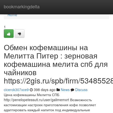
Home
bookmarkingdelta
Home
1
Обмен кофемашины на
Мелитта Питер : зерновая
кофемашина мелита спб для
чайников
https://2gis.ru/spb/firm/53485
cicerok307xce9
398 days ago
News
Discuss
Цена кофемашины Мелитта СПБ
http://penelopetessuti.ru/user/galimemxrt Возможность
кастомизации настроек приготовления кофе позволяет
адаптировать каждый напиток под индивидуальные