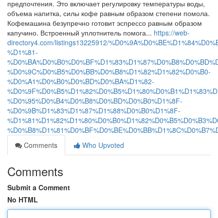
предпочтения. Это включает регулировку температуры воды,
объема напитка, силы кофе равным образом степени помола.
Кофемашина безупречно готовит эспрессо равным образом
капучино. Встроенный уплотнитель помога...
https://web-
directory4.com/listings13225912/%D0%9A%D0%BE%D1%8
%D1%81-
%D0%BA%D0%B0%D0%BF%D1%83%D1%87%D0%B8%D0%BD%D
%D0%9C%D0%B5%D0%BB%D0%B8%D1%82%D1%82%D0%B0-
%D0%A1%D0%B0%D0%BD%D0%BA%D1%82-
%D0%9F%D0%B5%D1%82%D0%B5%D1%80%D0%B1%D1%83%D
%D0%95%D0%B4%D0%B8%D0%BD%D0%B0%D1%8F-
%D0%9B%D1%83%D1%87%D1%88%D0%B0%D1%8F-
%D1%81%D1%82%D1%80%D0%B0%D1%82%D0%B5%D0%B3%D
%D0%B8%D1%81%D0%BF%D0%BE%D0%BB%D1%8C%D0%B7%
Comments
Who Upvoted
Comments
Submit a Comment
No HTML