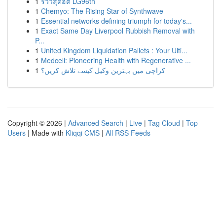
1
รีวิวสุดฮิต LG96th
1
Chemyo: The Rising Star of Synthwave
1
Essential networks defining triumph for today's...
1
Exact Same Day Liverpool Rubbish Removal with
P...
1
United Kingdom Liquidation Pallets : Your Ulti...
1
Medcell: Pioneering Health with Regenerative ...
1
کراچی میں بہترین وکیل کیسے تلاش کریں؟
Copyright © 2026 |
Advanced Search
|
Live
|
Tag Cloud
|
Top
Users
| Made with
Kliqqi CMS
|
All RSS Feeds