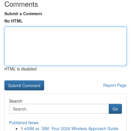
Comments
Submit a Comment
No HTML
HTML is disabled
Report Page
Search
Go
Published News
1
eSIM vs. SIM: Your 2026 Wireless Approach Guide