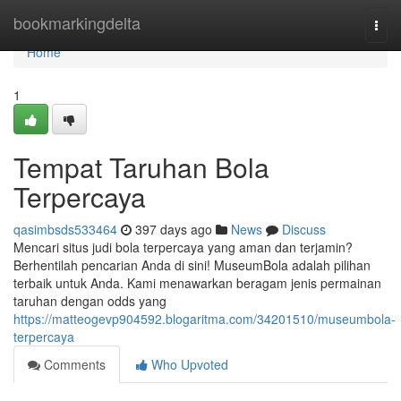
Home
bookmarkingdelta
Togg
navi
Home
1
Tempat Taruhan Bola
Terpercaya
qasimbsds533464
397 days ago
News
Discuss
Mencari situs judi bola terpercaya yang aman dan terjamin?
Berhentilah pencarian Anda di sini! MuseumBola adalah pilihan
terbaik untuk Anda. Kami menawarkan beragam jenis permainan
taruhan dengan odds yang
https://matteogevp904592.blogaritma.com/34201510/museumbola-
terpercaya
Comments
Who Upvoted