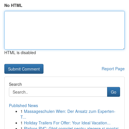
No HTML
HTML is disabled
Report Page
Search
Go
Published News
1
Massageschulen Wien: Der Ansatz zum Experten-
T...
1
Holiday Trailers For Offer: Your Ideal Vacation...
1
Plafons PVC: Ghid complet pentru alegere și montaj