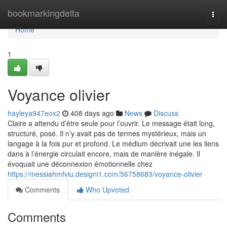
Home
bookmarkingdelta
Togg
navi
Home
1
Voyance olivier
hayleya947eox2
408 days ago
News
Discuss
Claire a attendu d’être seule pour l’ouvrir. Le message était long,
structuré, posé. Il n’y avait pas de termes mystérieux, mais un
langage à la fois pur et profond. Le médium décrivait une les liens
dans à l’énergie circulait encore, mais de manière inégale. Il
évoquait une déconnexion émotionnelle chez
https://messiahmfviu.designi1.com/56758683/voyance-olivier
Comments
Who Upvoted
Comments