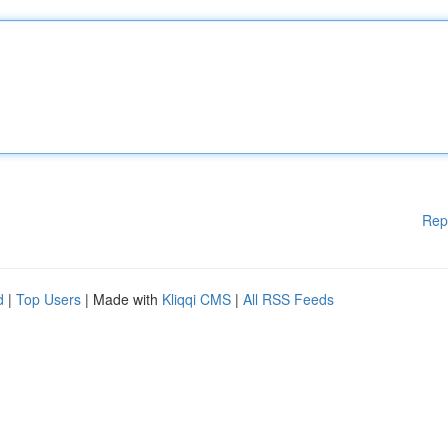
Rep
d
|
Top Users
| Made with
Kliqqi CMS
|
All RSS Feeds