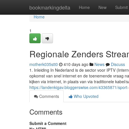
Home
bookmarkingdelta
Home
New
Submit
Home
1
Regionale Zenders Stream
motherk035stt0
410 days ago
News
Discuss
1. Inleiding In Nederland is de sector voor IPTV (Inter
opkomst van snel internet en de toenemende vraag naar
kijken via internet, in plaats van via traditionele kabel/sa
https://landenkigav.bloggerswise.com/43365871/sport-
Comments
Who Upvoted
Comments
Submit a Comment