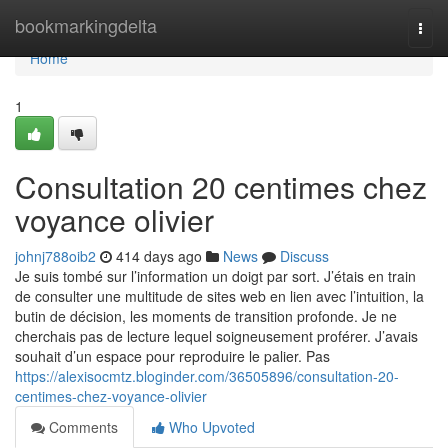
Home
bookmarkingdelta
Togg
navi
Home
1
Consultation 20 centimes chez
voyance olivier
johnj788oib2
414 days ago
News
Discuss
Je suis tombé sur l’information un doigt par sort. J’étais en train
de consulter une multitude de sites web en lien avec l’intuition, la
butin de décision, les moments de transition profonde. Je ne
cherchais pas de lecture lequel soigneusement proférer. J’avais
souhait d’un espace pour reproduire le palier. Pas
https://alexisocmtz.bloginder.com/36505896/consultation-20-
centimes-chez-voyance-olivier
Comments
Who Upvoted