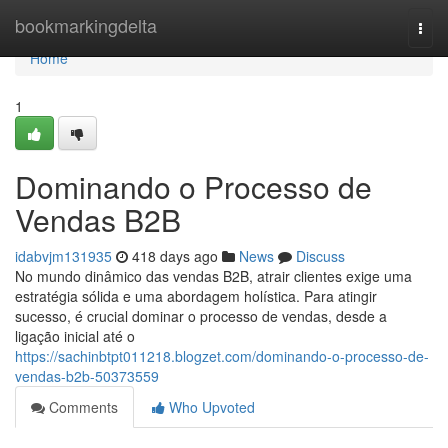
Home
bookmarkingdelta
Togg
navi
Home
1
Dominando o Processo de
Vendas B2B
idabvjm131935
418 days ago
News
Discuss
No mundo dinâmico das vendas B2B, atrair clientes exige uma
estratégia sólida e uma abordagem holística. Para atingir
sucesso, é crucial dominar o processo de vendas, desde a
ligação inicial até o
https://sachinbtpt011218.blogzet.com/dominando-o-processo-de-
vendas-b2b-50373559
Comments
Who Upvoted