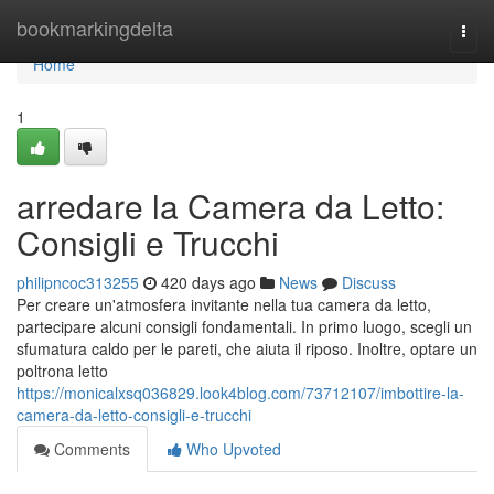
Home
bookmarkingdelta
Togg
navi
Home
1
arredare la Camera da Letto:
Consigli e Trucchi
philipncoc313255
420 days ago
News
Discuss
Per creare un'atmosfera invitante nella tua camera da letto,
partecipare alcuni consigli fondamentali. In primo luogo, scegli un
sfumatura caldo per le pareti, che aiuta il riposo. Inoltre, optare un
poltrona letto
https://monicalxsq036829.look4blog.com/73712107/imbottire-la-
camera-da-letto-consigli-e-trucchi
Comments
Who Upvoted