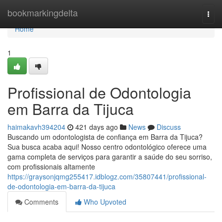
Home
bookmarkingdelta
Togg
navi
Home
1
Profissional de Odontologia
em Barra da Tijuca
haimakavh394204
421 days ago
News
Discuss
Buscando um odontologista de confiança em Barra da Tijuca?
Sua busca acaba aqui! Nosso centro odontológico oferece uma
gama completa de serviços para garantir a saúde do seu sorriso,
com profissionais altamente
https://graysonjqmg255417.idblogz.com/35807441/profissional-
de-odontologia-em-barra-da-tijuca
Comments
Who Upvoted