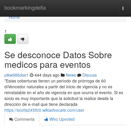
Home
bookmarkingdelta
Togg
navi
Home
1
Se desconoce Datos Sobre
medicos para eventos
pikw986dse1
444 days ago
News
Discuss
*Estas coberturas tienen un período de prórroga de 60
díVencedor naturales a partir del inicio de vigencia y no es
reinstalable en el año de vigencia en que ocurra el evento. Si es
socio es muy importante que la solicitud la realice desde la
dirección de e-mail que tiene declarada
https://scotts245ifz0.wikiadvocate.com/user
Comments
Who Upvoted