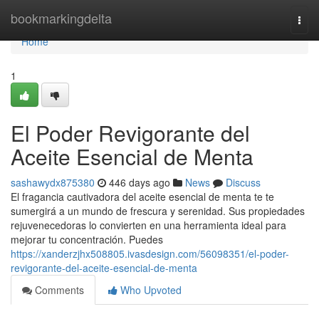
Home
bookmarkingdelta
Togg
navi
Home
1
El Poder Revigorante del
Aceite Esencial de Menta
sashawydx875380
446 days ago
News
Discuss
El fragancia cautivadora del aceite esencial de menta te te
sumergirá a un mundo de frescura y serenidad. Sus propiedades
rejuvenecedoras lo convierten en una herramienta ideal para
mejorar tu concentración. Puedes
https://xanderzjhx508805.ivasdesign.com/56098351/el-poder-
revigorante-del-aceite-esencial-de-menta
Comments
Who Upvoted