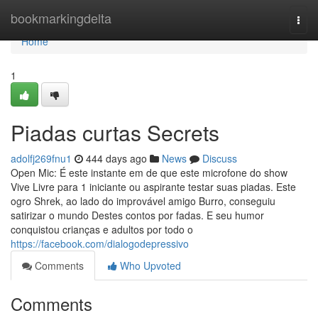
Home
bookmarkingdelta
Togg
navi
Home
1
Piadas curtas Secrets
adolfj269fnu1
444 days ago
News
Discuss
Open Mic: É este instante em de que este microfone do show
Vive Livre para 1 iniciante ou aspirante testar suas piadas. Este
ogro Shrek, ao lado do improvável amigo Burro, conseguiu
satirizar o mundo Destes contos por fadas. E seu humor
conquistou crianças e adultos por todo o
https://facebook.com/dialogodepressivo
Comments
Who Upvoted
Comments