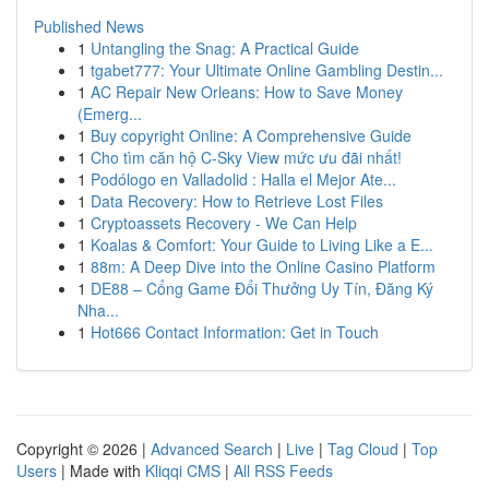
Published News
1
Untangling the Snag: A Practical Guide
1
tgabet777: Your Ultimate Online Gambling Destin...
1
AC Repair New Orleans: How to Save Money
(Emerg...
1
Buy copyright Online: A Comprehensive Guide
1
Cho tìm căn hộ C-Sky View mức ưu đãi nhất!
1
Podólogo en Valladolid : Halla el Mejor Ate...
1
Data Recovery: How to Retrieve Lost Files
1
Cryptoassets Recovery - We Can Help
1
Koalas & Comfort: Your Guide to Living Like a E...
1
88m: A Deep Dive into the Online Casino Platform
1
DE88 – Cổng Game Đổi Thưởng Uy Tín, Đăng Ký
Nha...
1
Hot666 Contact Information: Get in Touch
Copyright © 2026 |
Advanced Search
|
Live
|
Tag Cloud
|
Top
Users
| Made with
Kliqqi CMS
|
All RSS Feeds