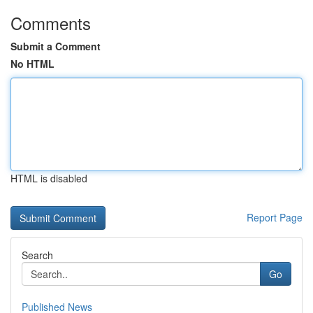
Comments
Submit a Comment
No HTML
HTML is disabled
Report Page
Search
Go
Published News