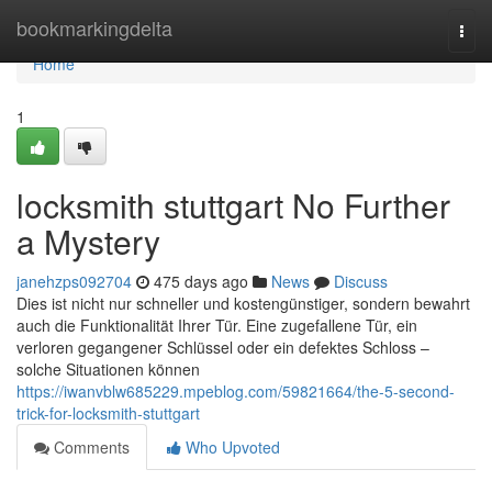
Home
bookmarkingdelta
Togg
navi
Home
1
locksmith stuttgart No Further
a Mystery
janehzps092704
475 days ago
News
Discuss
Dies ist nicht nur schneller und kostengünstiger, sondern bewahrt
auch die Funktionalität Ihrer Tür. Eine zugefallene Tür, ein
verloren gegangener Schlüssel oder ein defektes Schloss –
solche Situationen können
https://iwanvblw685229.mpeblog.com/59821664/the-5-second-
trick-for-locksmith-stuttgart
Comments
Who Upvoted