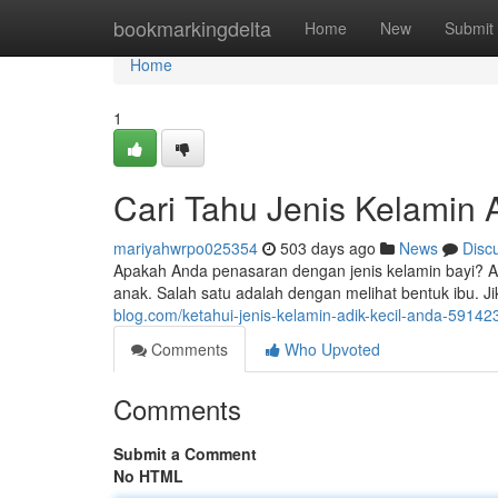
Home
bookmarkingdelta
Home
New
Submit
Home
1
Cari Tahu Jenis Kelamin 
mariyahwrpo025354
503 days ago
News
Disc
Apakah Anda penasaran dengan jenis kelamin bayi? 
anak. Salah satu adalah dengan melihat bentuk ibu. J
blog.com/ketahui-jenis-kelamin-adik-kecil-anda-59142
Comments
Who Upvoted
Comments
Submit a Comment
No HTML