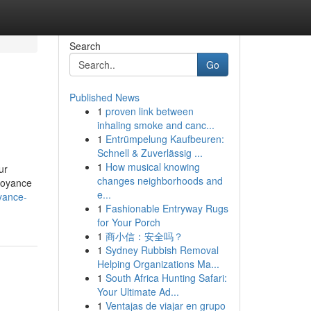
Search
Go
Published News
1
proven link between
inhaling smoke and canc...
1
Entrümpelung Kaufbeuren:
Schnell & Zuverlässig ...
1
How musical knowing
ur
changes neighborhoods and
 voyance
e...
yance-
1
Fashionable Entryway Rugs
for Your Porch
1
商小信：安全吗？
1
Sydney Rubbish Removal
Helping Organizations Ma...
1
South Africa Hunting Safari:
Your Ultimate Ad...
1
Ventajas de viajar en grupo