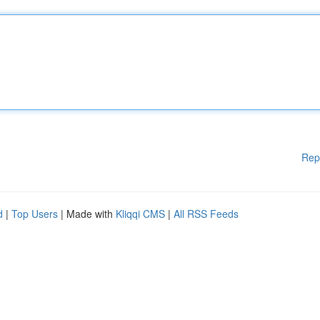
Rep
d
|
Top Users
| Made with
Kliqqi CMS
|
All RSS Feeds