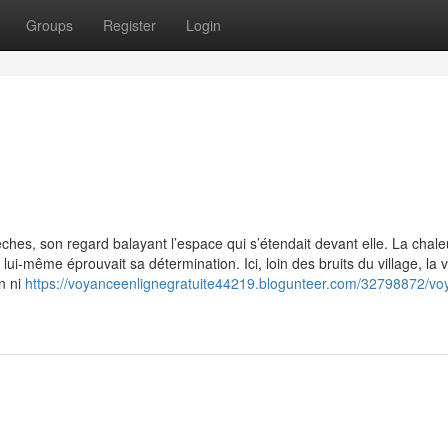
Groups
Register
Login
hes, son regard balayant l’espace qui s’étendait devant elle. La chale
lui-même éprouvait sa détermination. Ici, loin des bruits du village, la
n ni
https://voyanceenlignegratuite44219.blogunteer.com/32798872/vo