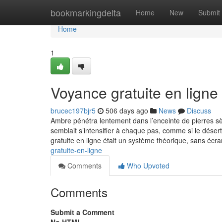
Home
bookmarkingdelta
Home
New
Submit
Home
1
Voyance gratuite en ligne
brucec197bjr5
506 days ago
News
Discuss
Ambre pénétra lentement dans l’enceinte de pierres sèc
semblait s’intensifier à chaque pas, comme si le désert 
gratuite en ligne était un système théorique, sans écra
gratuite-en-ligne
Comments
Who Upvoted
Comments
Submit a Comment