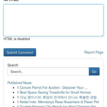
HTML is disabled
Report Page
Search
Go
Published News
1
Conure Parrot For Auction : Discover Your ...
1
Best Space Saving Treadmills for Small Homes
1
다낭 콤마스파: 휴양의 천국에서 만나는 특별한 경험
1
Kedai Indo: Nikmatnya Rasa Nusantara di Pasar Pet
1
Trusted Panama City Beach top Pool Cleaning Ser...