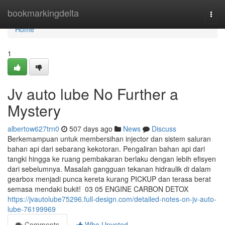
Home
bookmarkingdelta
Togg
navi
Home
1
Jv auto lube No Further a
Mystery
albertow627trn0
507 days ago
News
Discuss
Berkemampuan untuk membersihan injector dan sistem saluran
bahan api dari sebarang kekotoran. Pengaliran bahan api dari
tangki hingga ke ruang pembakaran berlaku dengan lebih efisyen
dari sebelumnya. Masalah gangguan tekanan hidraulik di dalam
gearbox menjadi punca kereta kurang PICKUP dan terasa berat
semasa mendaki bukit! 03 05 ENGINE CARBON DETOX
https://jvautolube75296.full-design.com/detailed-notes-on-jv-auto-
lube-76199969
Comments
Who Upvoted