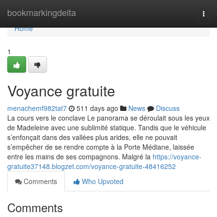
Home
bookmarkingdelta
Togg
navi
Home
1
Voyance gratuite
menachemf982tat7
511 days ago
News
Discuss
La cours vers le conclave Le panorama se déroulait sous les yeux
de Madeleine avec une sublimité statique. Tandis que le véhicule
s’enfonçait dans des vallées plus arides, elle ne pouvait
s’empêcher de se rendre compte à la Porte Médiane, laissée
entre les mains de ses compagnons. Malgré la
https://voyance-
gratuite37148.blogzet.com/voyance-gratuite-48416252
Comments
Who Upvoted
Comments