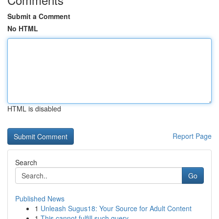
Submit a Comment
No HTML
HTML is disabled
Report Page
Search
Go
Published News
1
Unleash Sugus18: Your Source for Adult Content
1
This cannot fulfill such query .