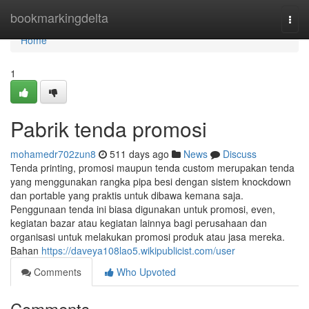
Home
bookmarkingdelta
Togg
navi
Home
1
Pabrik tenda promosi
mohamedr702zun8
511 days ago
News
Discuss
Tenda printing, promosi maupun tenda custom merupakan tenda
yang menggunakan rangka pipa besi dengan sistem knockdown
dan portable yang praktis untuk dibawa kemana saja.
Penggunaan tenda ini biasa digunakan untuk promosi, even,
kegiatan bazar atau kegiatan lainnya bagi perusahaan dan
organisasi untuk melakukan promosi produk atau jasa mereka.
Bahan
https://daveya108lao5.wikipublicist.com/user
Comments
Who Upvoted
Comments