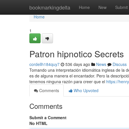
Home
bookmarkingdelta
Home
New
Submit
Home
1
Patron hipnotico Secrets
cordellh184quy7
536 days ago
News
Discuss
Tomando una interpretación idiomática inglesa de la de
es de alguna manera el encantador. Pero la descripció
tenemos ninguna razón para creer que el
https://henr
Comments
Who Upvoted
Comments
Submit a Comment
No HTML