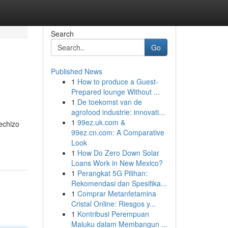
Search
Go
Published News
1
How to produce a Guest-
Prepared lounge Without ...
1
De toekomst van de
agrofood industrie: innovati...
1
99ez.uk.com &
echizo
99ez.cn.com: A Comparative
Look
1
How Do Zero Down Solar
Loans Work in New Mexico?
1
Perangkat 5G Pilihan:
Rekomendasi dan Spesifika...
1
Comprar Metanfetamina
Cristal Online: Riesgos y...
1
Kontribusi Perempuan
Maluku dalam Membangun ...