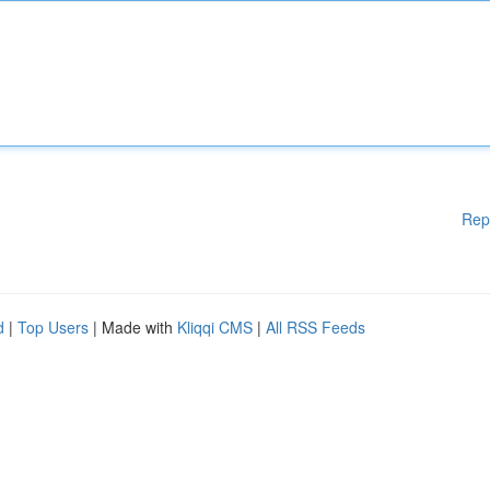
Rep
d
|
Top Users
| Made with
Kliqqi CMS
|
All RSS Feeds