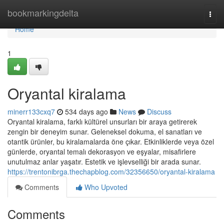
Home
bookmarkingdelta
Togg
navi
Home
1
Oryantal kiralama
minerr133cxq7
534 days ago
News
Discuss
Oryantal kiralama, farklı kültürel unsurları bir araya getirerek
zengin bir deneyim sunar. Geleneksel dokuma, el sanatları ve
otantik ürünler, bu kiralamalarda öne çıkar. Etkinliklerde veya özel
günlerde, oryantal temalı dekorasyon ve eşyalar, misafirlere
unutulmaz anlar yaşatır. Estetik ve işlevselliği bir arada sunar.
https://trentonibrga.thechapblog.com/32356650/oryantal-kiralama
Comments
Who Upvoted
Comments