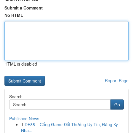
Submit a Comment
No HTML
HTML is disabled
Report Page
Search
Go
Published News
1
DE88 – Cổng Game Đổi Thưởng Uy Tín, Đăng Ký
Nha...