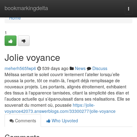
Home
bookmarkingdelta
Togg
navi
Home
1
Jolie voyance
meherh565fwp6
539 days ago
News
Discuss
Mélissa sentait le soleil couvrir lentement l’atelier lorsqu’elle
poussa la porte, tôt ce matin-là, l’esprit déjà remplissage de
nouveaux projets. Les portants, alignés étroitement, exhibaient
des tissus à l'apparence tamisées, citant la simplicité des élan et
l’audace actuelle qui s’épanouissait dans ses réalisations. Elle se
souvenait du moment où, poussée
https://jolie-
voyance42073.answerblogs.com/33300277/jolie-voyance
Comments
Who Upvoted
Comments