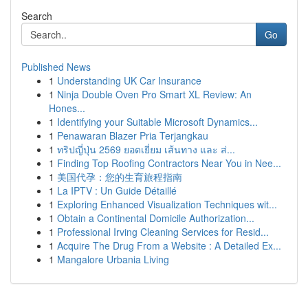
Search
Go
Published News
1
Understanding UK Car Insurance
1
Ninja Double Oven Pro Smart XL Review: An
Hones...
1
Identifying your Suitable Microsoft Dynamics...
1
Penawaran Blazer Pria Terjangkau
1
ทริปญี่ปุ่น 2569 ยอดเยี่ยม เส้นทาง และ ส่...
1
Finding Top Roofing Contractors Near You in Nee...
1
美国代孕：您的生育旅程指南
1
La IPTV : Un Guide Détaillé
1
Exploring Enhanced Visualization Techniques wit...
1
Obtain a Continental Domicile Authorization...
1
Professional Irving Cleaning Services for Resid...
1
Acquire The Drug From a Website : A Detailed Ex...
1
Mangalore Urbania Living