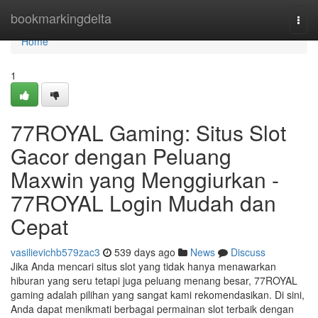
Home
bookmarkingdelta
Togg
navi
Home
1
77ROYAL Gaming: Situs Slot
Gacor dengan Peluang
Maxwin yang Menggiurkan -
77ROYAL Login Mudah dan
Cepat
vasilievichb579zac3
539 days ago
News
Discuss
Jika Anda mencari situs slot yang tidak hanya menawarkan
hiburan yang seru tetapi juga peluang menang besar, 77ROYAL
gaming adalah pilihan yang sangat kami rekomendasikan. Di sini,
Anda dapat menikmati berbagai permainan slot terbaik dengan