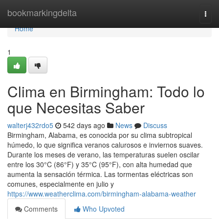
Home
bookmarkingdelta
Togg
navi
Home
1
Clima en Birmingham: Todo lo
que Necesitas Saber
walterj432rdo5
542 days ago
News
Discuss
Birmingham, Alabama, es conocida por su clima subtropical
húmedo, lo que significa veranos calurosos e inviernos suaves.
Durante los meses de verano, las temperaturas suelen oscilar
entre los 30°C (86°F) y 35°C (95°F), con alta humedad que
aumenta la sensación térmica. Las tormentas eléctricas son
comunes, especialmente en julio y
https://www.weatherclima.com/birmingham-alabama-weather
Comments
Who Upvoted