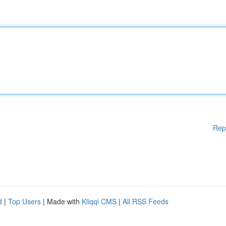
Rep
d
|
Top Users
| Made with
Kliqqi CMS
|
All RSS Feeds