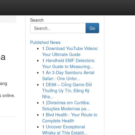
Search
Go
Published News
1
Download YouTube Videos:
sa
Your Ultimate Guide
1
Handheld EMF Detectors:
Your Guide to Measuring...
1
An 3-Day Samburu Aerial
Safari : One Unfor...
yang
1
DE88 – Cổng Game Đổi
Thưởng Uy Tín, Đăng Ký
 online.
Nha...
1
{Divisórias em Curitiba:
Soluções Modernas pa...
1
Blvd Health : Your Route to
Complete Health
1
Uncover Exceptional
Whisky at This Establi...