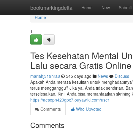
Home
bookmarkingdelta
Home
New
Submit
Home
1
Tes Kesehatan Mental U
Lalu secara Gratis Online
mariahj319hra8
545 days ago
News
Discuss
Apakah Anda merasa kesulitan untuk menghadapinya
terus mengganggu? Jika ya, Anda tidak sendirian. B
terselesaikan. Kini, Anda bisa memanfaatkan skrining
https://aesopn429gpx7.ouyawiki.com/user
Comments
Who Upvoted
Comments