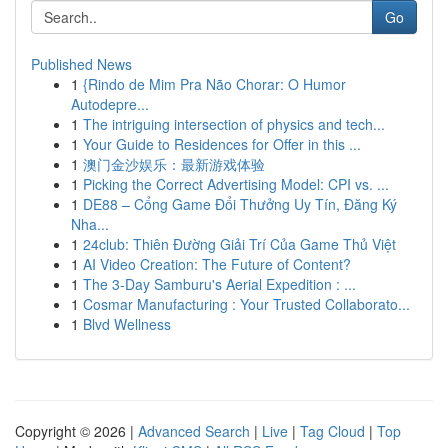
Go
Published News
1
{Rindo de Mim Pra Não Chorar: O Humor
Autodepre...
1
The intriguing intersection of physics and tech...
1
Your Guide to Residences for Offer in this ...
1
澳门金沙娱乐：最新游戏体验
1
Picking the Correct Advertising Model: CPI vs. ...
1
DE88 – Cổng Game Đổi Thưởng Uy Tín, Đăng Ký
Nha...
1
24club: Thiên Đường Giải Trí Của Game Thủ Việt
1
AI Video Creation: The Future of Content?
1
The 3-Day Samburu's Aerial Expedition : ...
1
Cosmar Manufacturing : Your Trusted Collaborato...
1
Blvd Wellness
Copyright © 2026 |
Advanced Search
|
Live
|
Tag Cloud
|
Top