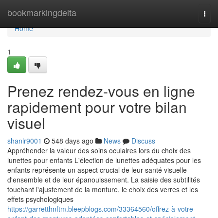
Home
bookmarkingdelta
Togg
navi
Home
1
Prenez rendez-vous en ligne
rapidement pour votre bilan
visuel
shanlr9001
548 days ago
News
Discuss
Appréhender la valeur des soins oculaires lors du choix des
lunettes pour enfants L'élection de lunettes adéquates pour les
enfants représente un aspect crucial de leur santé visuelle
d'ensemble et de leur épanouissement. La saisie des subtilités
touchant l'ajustement de la monture, le choix des verres et les
effets psychologiques
https://garretthnftm.bleepblogs.com/33364560/offrez-à-votre-