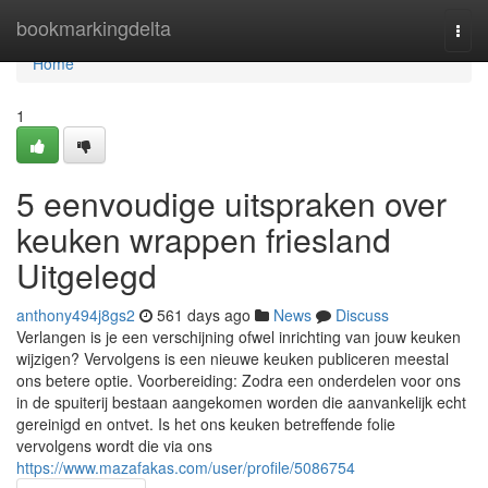
Home
bookmarkingdelta
Togg
navi
Home
1
5 eenvoudige uitspraken over
keuken wrappen friesland
Uitgelegd
anthony494j8gs2
561 days ago
News
Discuss
Verlangen is je een verschijning ofwel inrichting van jouw keuken
wijzigen? Vervolgens is een nieuwe keuken publiceren meestal
ons betere optie. Voorbereiding: Zodra een onderdelen voor ons
in de spuiterij bestaan aangekomen worden die aanvankelijk echt
gereinigd en ontvet. Is het ons keuken betreffende folie
vervolgens wordt die via ons
https://www.mazafakas.com/user/profile/5086754