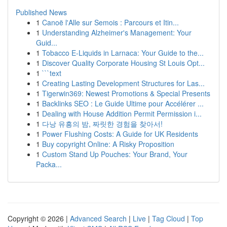
Published News
1
Canoë l'Alle sur Semois : Parcours et Itin...
1
Understanding Alzheimer's Management: Your
Guid...
1
Tobacco E-Liquids in Larnaca: Your Guide to the...
1
Discover Quality Corporate Housing St Louis Opt...
1
```text
1
Creating Lasting Development Structures for Las...
1
Tigerwin369: Newest Promotions & Special Presents
1
Backlinks SEO : Le Guide Ultime pour Accélérer ...
1
Dealing with House Addition Permit Permission i...
1
다낭 유흥의 밤, 짜릿한 경험을 찾아서!
1
Power Flushing Costs: A Guide for UK Residents
1
Buy copyright Online: A Risky Proposition
1
Custom Stand Up Pouches: Your Brand, Your
Packa...
Copyright © 2026 |
Advanced Search
|
Live
|
Tag Cloud
|
Top