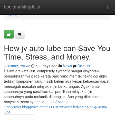
Home
bookmarkingdelta
Togg
navi
Home
1
How jv auto lube can Save You
Time, Stress, and Money.
juliusm897wxw5
560 days ago
News
Discuss
Dalam erti kata lain, completely synthetic sangat disyorkan
penggunaannya pada kereta baru yang memiliki teknologi enjin
terkini. Komponen yang masih belum ada kesan kehausan dapat
mencegah masalah minyak enjin berkurangan. Agak ramai
sebenarnya yang serahkan hal pemilihan minyak enjin
sepenuhnya pada mekanik di bengkel. Apa yang ditekankan
hanyalah “semi synthetic”
https://jv-auto-
lube59269.bloggosite.com/39378735/detailed-notes-on-jv-auto-
lube