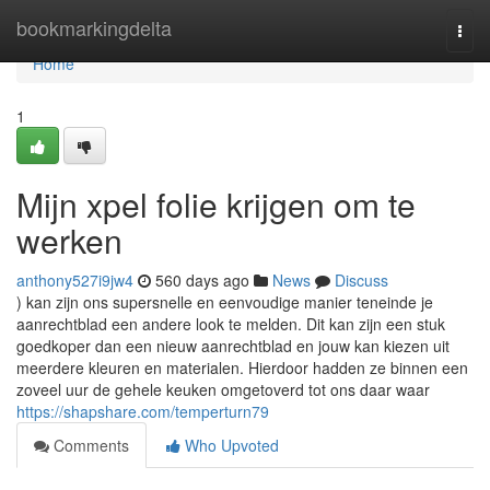
Home
bookmarkingdelta
Togg
navi
Home
1
Mijn xpel folie krijgen om te
werken
anthony527i9jw4
560 days ago
News
Discuss
) kan zijn ons supersnelle en eenvoudige manier teneinde je
aanrechtblad een andere look te melden. Dit kan zijn een stuk
goedkoper dan een nieuw aanrechtblad en jouw kan kiezen uit
meerdere kleuren en materialen. Hierdoor hadden ze binnen een
zoveel uur de gehele keuken omgetoverd tot ons daar waar
https://shapshare.com/temperturn79
Comments
Who Upvoted