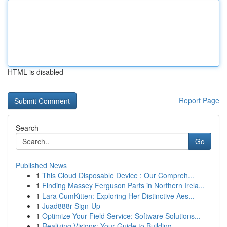
HTML is disabled
Report Page
Search
Go
Published News
1
This Cloud Disposable Device : Our Compreh...
1
Finding Massey Ferguson Parts in Northern Irela...
1
Lara CumKitten: Exploring Her Distinctive Aes...
1
Juad888r Sign-Up
1
Optimize Your Field Service: Software Solutions...
1
Realizing Visions: Your Guide to Building ...