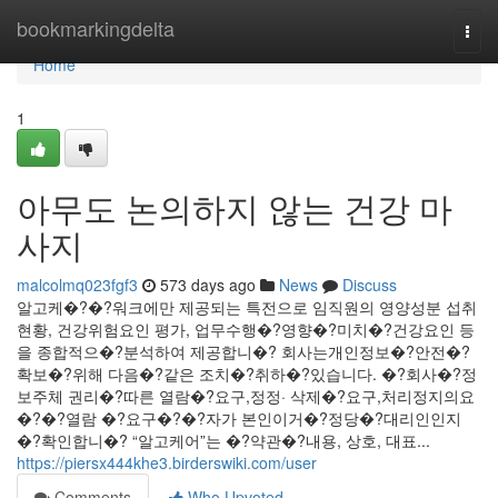
Home
bookmarkingdelta
Togg
navi
Home
1
아무도 논의하지 않는 건강 마
사지
malcolmq023fgf3
573 days ago
News
Discuss
알고케�?�?워크에만 제공되는 특전으로 임직원의 영양성분 섭취
현황, 건강위험요인 평가, 업무수행�?영향�?미치�?건강요인 등
을 종합적으�?분석하여 제공합니�? ‍회사는개인정보�?안전�?
확보�?위해 다음�?같은 조치�?취하�?있습니다. �?회사�?정
보주체 권리�?따른 열람�?요구,정정· 삭제�?요구,처리정지의요
�?�?열람 �?요구�?�?자가 본인이거�?정당�?대리인인지
�?확인합니�? ‍“알고케어”는 �?약관�?내용, 상호, 대표...
https://piersx444khe3.birderswiki.com/user
Comments
Who Upvoted