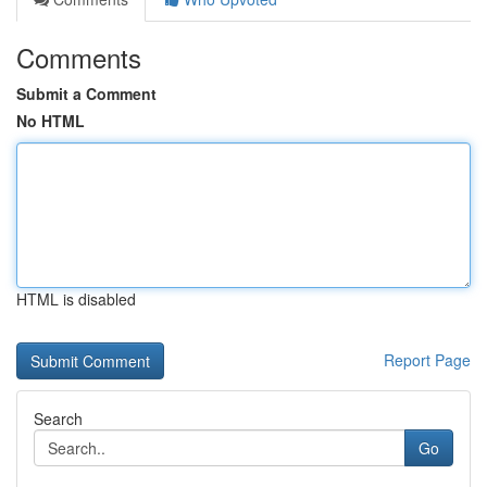
Comments
Submit a Comment
No HTML
HTML is disabled
Report Page
Search
Go