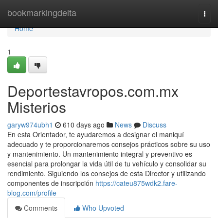
Home
bookmarkingdelta
Togg
navi
Home
1
Deportestavropos.com.mx
Misterios
garyw974ubh1
610 days ago
News
Discuss
En esta Orientador, te ayudaremos a designar el maniquí
adecuado y te proporcionaremos consejos prácticos sobre su uso
y mantenimiento. Un mantenimiento integral y preventivo es
esencial para prolongar la vida útil de tu vehículo y consolidar su
rendimiento. Siguiendo los consejos de esta Director y utilizando
componentes de inscripción
https://cateu875wdk2.fare-
blog.com/profile
Comments
Who Upvoted