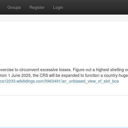
Groups
Register
Login
s
exercise to circumvent excessive losses. Figure out a highest shelling o
 From 1 June 2025, the CRS will be expanded to function a country-huge
tbca12233.wikitidings.com/5963491/an_unbiased_view_of_slot_bca