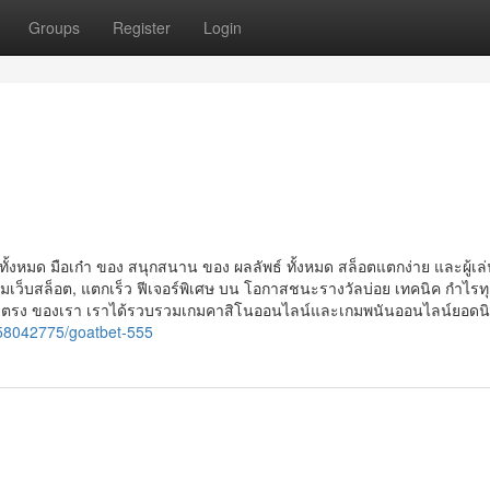
Groups
Register
Login
งหมด มือเก๋า ของ สนุกสนาน ของ ผลลัพธ์ ทั้งหมด สล็อตแตกง่าย และผู้เล่
 เกมเว็บสล็อต, แตกเร็ว ฟีเจอร์พิเศษ บน โอกาสชนะรางวัลบ่อย เทคนิค กำไรทุ
เว็บตรง ของเรา เราได้รวบรวมเกมคาสิโนออนไลน์และเกมพนันออนไลน์ยอดนิ
m/58042775/goatbet-555