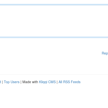
Rep
d
|
Top Users
| Made with
Kliqqi CMS
|
All RSS Feeds