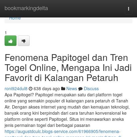
Home
bookmarkingdelta
Togg
navi
Home
1
Fenomena Papitogel dan Tren
Togel Online, Mengapa Ini Jadi
Favorit di Kalangan Petaruh
roni924dul8
638 days ago
News
Discuss
Apa Papitogel? Papitogel merupakan satu dari platform togel
online yang semakin populer di kalangan para petaruh di Tanah
Air. Dengan akses internet yang mudah dan kemajuan teknologi,
banyak orang kini berpindah dari cara taruhan konvensional ke
platform online seperti Papitogel. Situs ini menawarkan aneka
jenis permainan togel dari berbagai pasaran
https://augustdculc.blogs-service.com/61966905/fenomena-