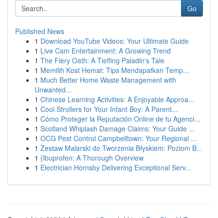
Go
Published News
1
Download YouTube Videos: Your Ultimate Guide
1
Live Cam Entertainment: A Growing Trend
1
The Fiery Oath: A Tiefling Paladin's Tale
1
Memilih Kost Hemat: Tips Mendapatkan Temp...
1
Much Better Home Waste Management with
Unwanted...
1
Chinese Learning Activities: A Enjoyable Approa...
1
Cool Strollers for Your Infant Boy: A Parent...
1
Cómo Proteger la Reputación Online de tu Agenci...
1
Scotland Whiplash Damage Claims: Your Guide ...
1
OCG Pest Control Campbelltown: Your Regional ...
1
Zestaw Malarski do Tworzenia Błyskiem: Poziom B...
1
{Ibuprofen: A Thorough Overview
1
Electrician Hornsby Delivering Exceptional Serv...