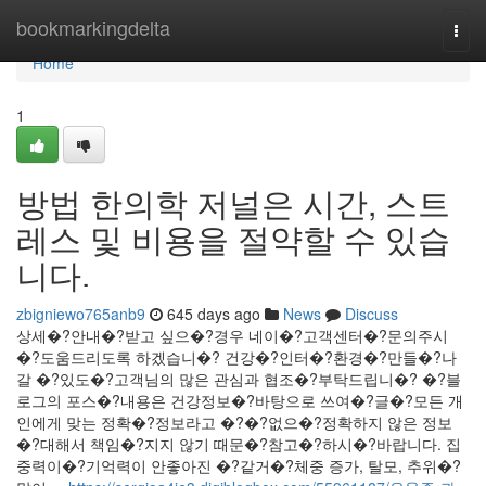
Home
bookmarkingdelta
Togg
navi
Home
1
방법 한의학 저널은 시간, 스트
레스 및 비용을 절약할 수 있습
니다.
zbigniewo765anb9
645 days ago
News
Discuss
상세�?안내�?받고 싶으�?경우 네이�?고객센터�?문의주시
�?도움드리도록 하겠습니�? 건강�?인터�?환경�?만들�?나
갈 �?있도�?고객님의 많은 관심과 협조�?부탁드립니�? �?블
로그의 포스�?내용은 건강정보�?바탕으로 쓰여�?글�?모든 개
인에게 맞는 정확�?정보라고 �?�?없으�?정확하지 않은 정보
�?대해서 책임�?지지 않기 때문�?참고�?하시�?바랍니다. 집
중력이�?기억력이 안좋아진 �?같거�?체중 증가, 탈모, 추위�?