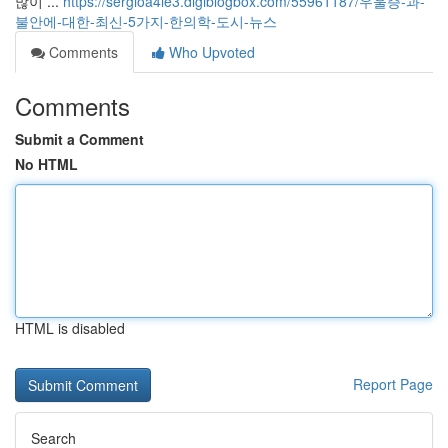
많이 ...
https://sergioa4ie3.digiblogbox.com/55961187/우울증-과-
불안에-대한-최신-5가지-한의학-도시-뉴스
Comments
Who Upvoted
Comments
Submit a Comment
No HTML
HTML is disabled
Report Page
Search